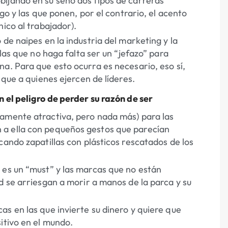
ijando en su seno dos tipos de carreras
go y las que ponen, por el contrario, el acento
ico al trabajador).
de naipes en la industria del marketing y la
 las que no haga falta ser un “jefazo” para
a. Para que esto ocurra es necesario, eso sí,
 que a quienes ejercen de líderes.
 el peligro de perder su razón de ser
amente atractiva, pero nada más) para las
 a ella con pequeños gestos que parecían
cando zapatillas con plásticos rescatados de los
 es un “must” y las marcas que no están
d se arriesgan a morir a manos de la parca y su
s en las que invierte su dinero y quiere que
itivo en el mundo.