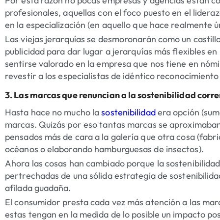
Por esta razón no pocas empresas y agencias están cob
profesionales, aquellas con el foco puesto en el lideraz
en la especialización (en aquello que hace realmente ún
Las viejas jerarquías se desmoronarán como un castillo 
publicidad para dar lugar a jerarquías más flexibles en
sentirse valorado en la empresa que nos tiene en nómin
revestir a los especialistas de idéntico reconocimiento
3. Las marcas que renuncian a la sostenibilidad corren
Hasta hace no mucho la
sostenibilidad
era opción (sum
marcas. Quizás por eso tantas marcas se aproximaban
pensados más de cara a la galería que otra cosa (fabri
océanos o elaborando hamburguesas de insectos).
Ahora las cosas han cambiado porque la sostenibilidad
pertrechadas de una sólida estrategia de sostenibilida
afilada guadaña.
El consumidor presta cada vez más atención a las marca
estas tengan en la medida de lo posible un impacto pos