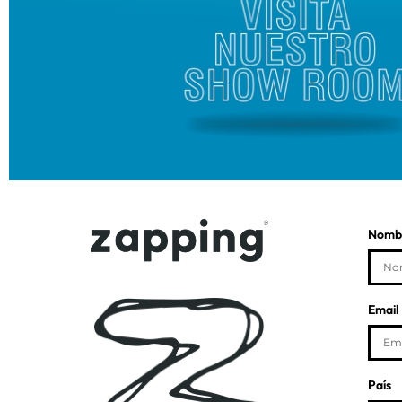
Nombr
Email
País