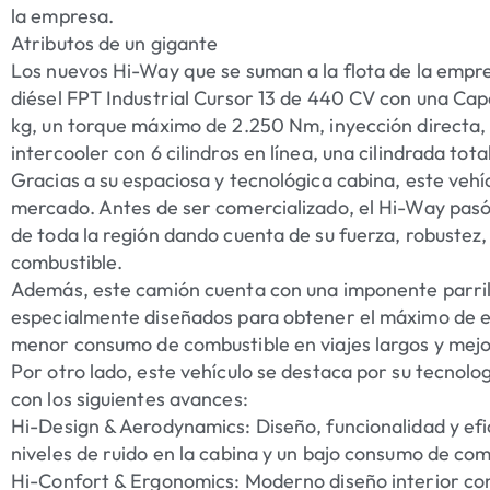
la empresa.
Atributos de un gigante
Los nuevos Hi-Way que se suman a la flota de la emp
diésel FPT Industrial Cursor 13 de 440 CV con una C
kg, un torque máximo de 2.250 Nm, inyección directa, 
intercooler con 6 cilindros en línea, una cilindrada total 
Gracias a su espaciosa y tecnológica cabina, este vehí
mercado. Antes de ser comercializado, el Hi-Way pasó c
de toda la región dando cuenta de su fuerza, robustez
combustible.
Además, este camión cuenta con una imponente parrill
especialmente diseñados para obtener el máximo de ef
menor consumo de combustible en viajes largos y mejo
Por otro lado, este vehículo se destaca por su tecnolog
con los siguientes avances:
Hi-Design & Aerodynamics: Diseño, funcionalidad y ef
niveles de ruido en la cabina y un bajo consumo de com
Hi-Confort & Ergonomics: Moderno diseño interior co