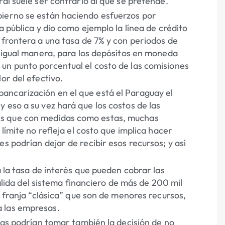
ral suele ser contrario al que se pretende.
bierno se están haciendo esfuerzos por
a pública y dio como ejemplo la línea de crédito
 frontera a una tasa de 7% y con periodos de
e igual manera, para los depósitos en moneda
un punto porcentual el costo de las comisiones
or del efectivo.
ancarización en el que está el Paraguay el
 eso a su vez hará que los costos de las
es que con medidas como estas, muchas
límite no refleja el costo que implica hacer
s podrían dejar de recibir esos recursos; y así
a la tasa de interés que pueden cobrar las
 salida del sistema financiero de más de 200 mil
a franja “clásica” que son de menores recursos,
a las empresas.
rias podrían tomar también la decisión de no