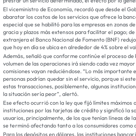
prestar un servicio determinado, el efecto por lo gene
El viceministro de Economía, recordó que desde el Go
abaratar los costos de los servicios que ofrece la banc
especial que se habilitó para las empresas en zonas de
gracia y plazos más extensos para facilitar el pago; d
extranjera el Banco Nacional de Fomento (BNF) redujo 
que hoy en día se ubica en alrededor de 4% sobre el val
Además, señaló que conforme continúe el proceso de b
volumen de las operaciones irá siendo cada vez mayor y
comisiones vayan reduciéndose. “Lo más importante 
personas podrían quedar sin el servicio, porque si este 
estas transacciones, posiblemente, algunas institucione
la situación sería peor”, alertó.
Ese efecto ocurrió con la ley que fijó límites máximos 
instituciones por las tarjetas de crédito y significó la
usuarios, principalmente, de los que tenían líneas de l
se terminó afectando tanto a los consumidores como 
Para los depósitos en dólares, las instituciones banca