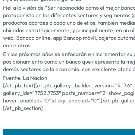
Fiel a la visión de “Ser reconocido como el mejor banc
protagonista en los diferentes sectores y segmentos (
productos acordes a cada uno de ellos, también median
ubicados estratégicamente, y principalmente, en un al
web, Bancop online, app Bancop móvil, cajeros automá
entre otros.
En los próximos años se enfocarán en incrementar su p
posicionamiento como un banco que representa la mejo
demás sectores de la economía, con excelente atención 
Fuente: La Nacion
[/et_pb_text][et_pb_gallery _builder_version=”4.17.6″
gallery_ids=”7752,7753″ posts_number=”2″ show_pagi
hover_enabled=”0″ sticky_enabled=”0″][/et_pb_galle
[/et_pb_section]