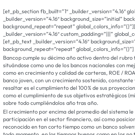
[et_pb_section fb_built=”1″ _builder_version=”4.16″ gl
_builder_version=”4.16″ background_size=”initial” bac
background_repeat=”repeat” global_colors_info=”{}”
_builder_version=”4.16″ custom_padding=”|||” global_
[et_pb_text _builder_version=”4.16″ background_size=”
background_repeat=”repeat” global_colors_info=”{}”]
Bancop cumple su décimo año activo dentro del rubro 
situándose como uno de los bancos nacionales con mejor
como en crecimiento y calidad de carteras, ROE / ROA, 
banco joven, con un crecimiento sostenido, constante 
resaltar es el cumplimiento del 100% de sus proyeccion
como el cumplimiento de sus objetivos estratégicos (mis
sobre todo cumpliéndolos año tras año.
El crecimiento por encima del promedio del sistema l
participación en el sector financiero, así como posicion
reconocido en tan corto tiempo como un banco solvent
todo momento, en los tiempos buenos como en los no 