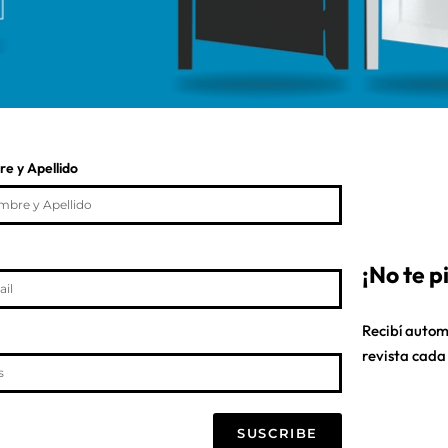
e y Apellido
¡No te 
Recibí autom
revista cada
SUSCRIBE