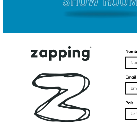
Nombr
Email
País