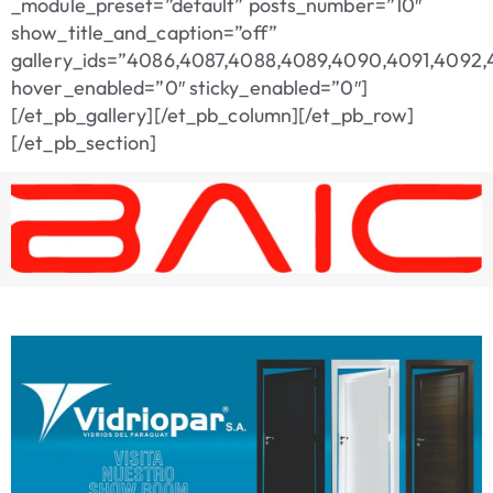
_module_preset=”default” posts_number=”10″
show_title_and_caption=”off”
gallery_ids=”4086,4087,4088,4089,4090,4091,4092,4093
hover_enabled=”0″ sticky_enabled=”0″]
[/et_pb_gallery][/et_pb_column][/et_pb_row]
[/et_pb_section]