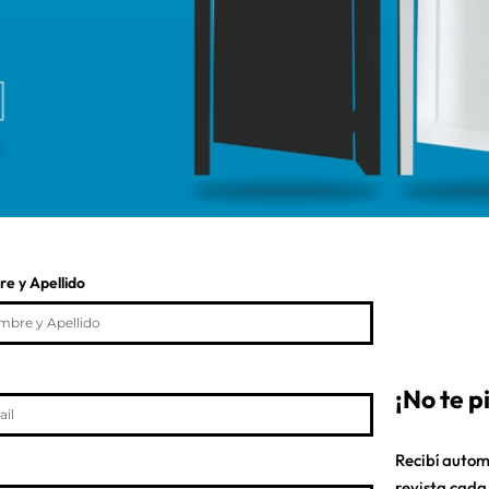
e y Apellido
¡No te 
Recibí autom
revista cada