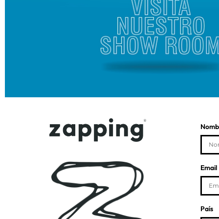
Nombr
Email
País