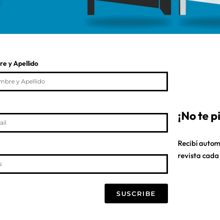
e y Apellido
¡No te 
Recibí autom
revista cada
SUSCRIBE