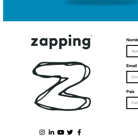
Nombr
Email
País