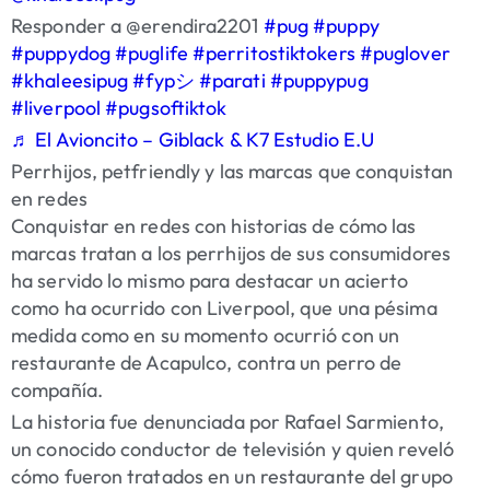
Responder a @erendira2201
#pug
#puppy
#puppydog
#puglife
#perritostiktokers
#puglover
#khaleesipug
#fypシ
#parati
#puppypug
#liverpool
#pugsoftiktok
♬ El Avioncito – Giblack & K7 Estudio E.U
Perrhijos, petfriendly y las marcas que conquistan
en redes
Conquistar en redes con historias de cómo las
marcas tratan a los perrhijos de sus consumidores
ha servido lo mismo para destacar un acierto
como ha ocurrido con Liverpool, que una pésima
medida como en su momento ocurrió con un
restaurante de Acapulco, contra un perro de
compañía.
La historia fue denunciada por Rafael Sarmiento,
un conocido conductor de televisión y quien reveló
cómo fueron tratados en un restaurante del grupo