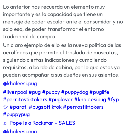
Lo anterior nos recuerda un elemento muy
importante y es la capacidad que tiene un
mensaje de poder escalar ante el consumidor y no
solo eso, de poder transformar el entorno
tradicional de compra.
Un claro ejemplo de ello es la nueva política de las
aerolíneas que permite el traslado de mascotas,
siguiendo ciertas indicaciones y cumpliendo
requisitos, a bordo de cabina, por lo que estos ya
pueden acompañar a sus dueños en sus asientos.
@khaleesi.pug
#liverpool
#pug
#puppy
#puppydog
#puglife
#perritostiktokers
#puglover
#khaleesipug
#fyp
シ
#parati
#pugsoftiktok
#perrostiktokers
#puppypug
♬ Pope Is a Rockstar – SALES
@khaleesi.pug