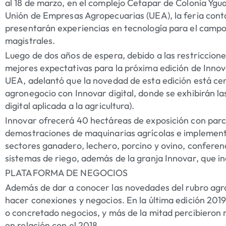
al 18 de marzo, en el complejo Cetapar de Colonia Ygu
Unión de Empresas Agropecuarias (UEA), la feria cont
presentarán experiencias en tecnología para el campo
magistrales.
Luego de dos años de espera, debido a las restricciones
mejores expectativas para la próxima edición de Inno
UEA, adelantó que la novedad de esta edición está cent
agronegocio con Innovar digital, donde se exhibirán la
digital aplicada a la agricultura).
Innovar ofrecerá 40 hectáreas de exposición con parce
demostraciones de maquinarias agrícolas e implement
sectores ganadero, lechero, porcino y ovino, conferenci
sistemas de riego, además de la granja Innovar, que inc
PLATAFORMA DE NEGOCIOS
Además de dar a conocer las novedades del rubro ag
hacer conexiones y negocios. En la última edición 201
o concretado negocios, y más de la mitad percibiero
en relación con el 2018.