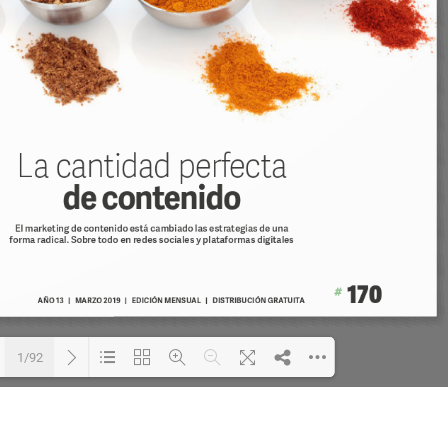
1/92
Loading PDF 18% ...