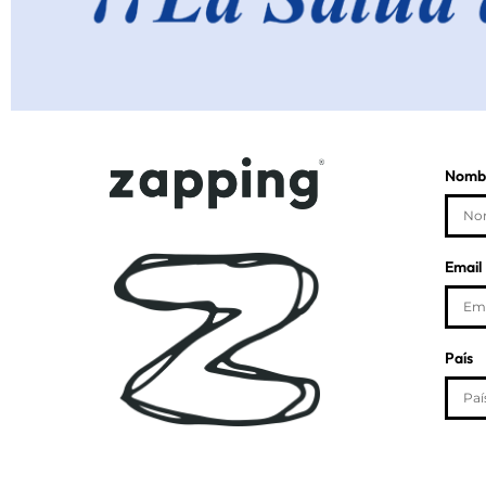
Nombr
Email
País