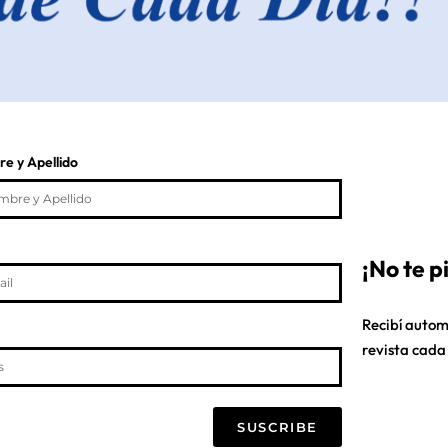
e y Apellido
¡No te 
Recibí autom
revista cada
SUSCRIBE