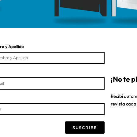
e y Apellido
¡No te 
Recibí autom
revista cada
SUSCRIBE