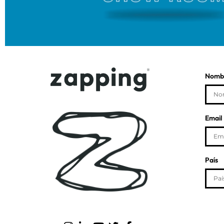
Nombr
Email
País